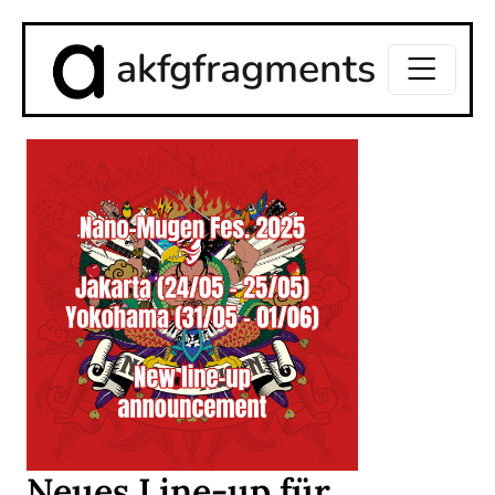
akfgfragments
Neues Line-up für