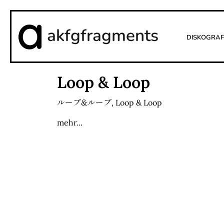
akfgfragments
Diskograf
Loop & Loop
ループ&ループ
,
Loop & Loop
mehr...